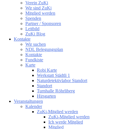
Verein ZuKi
Wir sind ZuKi
Mitglied werden
Spenden
Partner / Sponsoren
Leitbild
ZuKi Blog
Kontakte
Wir suchen
NDL Belegungsplan
Kontakte
Fundkiste
Karte
Robi Karte
Werkstatt Städtli 1
Naturdetektivlabor Standort
Standort
Turnhalle Röhrliberg
Hirsgarten
Veranstaltungen
Kalender
ZuKi-Mitglied werden
ZuKi-Mitglied werden
Ich werde Mitglied
Mitglied