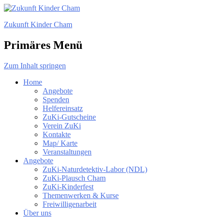
Zukunft Kinder Cham
Primäres Menü
Zum Inhalt springen
Home
Angebote
Spenden
Helfereinsatz
ZuKi-Gutscheine
Verein ZuKi
Kontakte
Map/ Karte
Veranstaltungen
Angebote
ZuKi-Naturdetektiv-Labor (NDL)
ZuKi-Plausch Cham
ZuKi-Kinderfest
Themenwerken & Kurse
Freiwilligenarbeit
Über uns