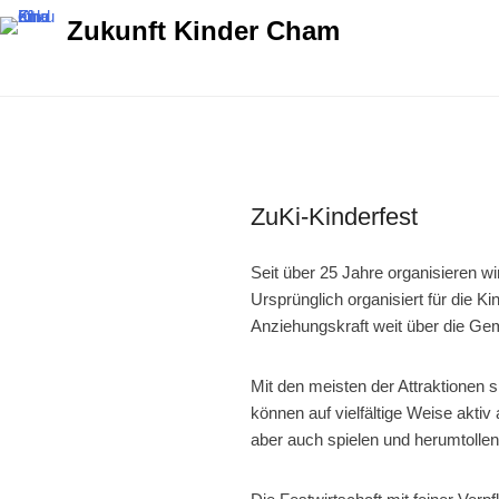
Zukunft Kinder Cham
ZuKi-Kinderfest
Seit
über
25
Jahre
organisier
en
wi
Ursprünglich
o
rganisiert für die 
Anziehungskraft weit über die G
Mit
den
meisten der Attraktionen sp
können auf vielfältige Weise aktiv
aber
auch
spielen
und
herumtollen