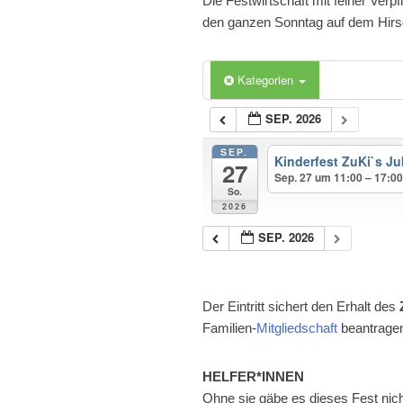
Die Festwirtschaft mit feiner Verp
den ganzen Sonntag auf dem Hirs
Kategorien
SEP. 2026
SEP.
Kinderfest ZuKi`s J
27
Sep. 27 um 11:00 – 17:0
So.
2026
SEP. 2026
Der Eintritt sichert den Erhalt des
Z
Familien-
Mitgliedschaft
beantrage
HELFER*INNEN
Ohne sie gäbe es dieses Fest nich