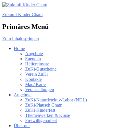
Zukunft Kinder Cham
Primäres Menü
Zum Inhalt springen
Home
Angebote
Spenden
Helfereinsatz
ZuKi-Gutscheine
Verein ZuKi
Kontakte
Map/ Karte
Veranstaltungen
Angebote
ZuKi-Naturdetektiv-Labor (NDL)
ZuKi-Plausch Cham
ZuKi-Kinderfest
Themenwerken & Kurse
Freiwilligenarbeit
Über uns