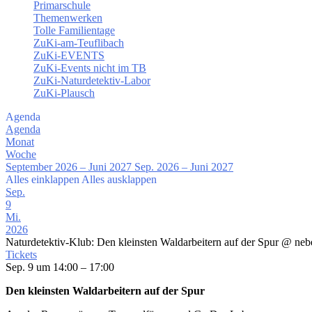
Primarschule
Themenwerken
Tolle Familientage
ZuKi-am-Teuflibach
ZuKi-EVENTS
ZuKi-Events nicht im TB
ZuKi-Naturdetektiv-Labor
ZuKi-Plausch
Agenda
Agenda
Monat
Woche
September 2026 – Juni 2027
Sep. 2026 – Juni 2027
Alles einklappen
Alles ausklappen
Sep.
9
Mi.
2026
Naturdetektiv-Klub: Den kleinsten Waldarbeitern auf der Spur
@ neb
Tickets
Sep. 9 um 14:00 – 17:00
Den kleinsten Waldarbeitern auf der Spur