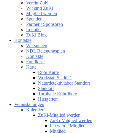
Verein ZuKi
Wir sind ZuKi
Mitglied werden
Spenden
Partner / Sponsoren
Leitbild
ZuKi Blog
Kontakte
Wir suchen
NDL Belegungsplan
Kontakte
Fundkiste
Karte
Robi Karte
Werkstatt Städtli 1
Naturdetektivlabor Standort
Standort
Turnhalle Röhrliberg
Hirsgarten
Veranstaltungen
Kalender
ZuKi-Mitglied werden
ZuKi-Mitglied werden
Ich werde Mitglied
Mitglied