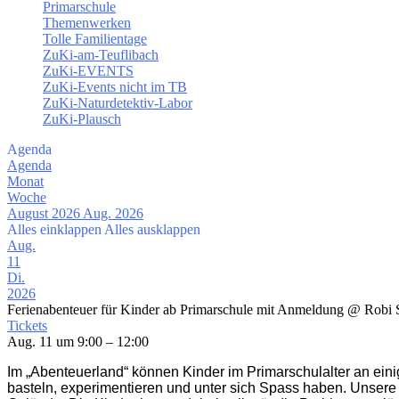
Primarschule
Themenwerken
Tolle Familientage
ZuKi-am-Teuflibach
ZuKi-EVENTS
ZuKi-Events nicht im TB
ZuKi-Naturdetektiv-Labor
ZuKi-Plausch
Agenda
Agenda
Monat
Woche
August 2026
Aug. 2026
Alles einklappen
Alles ausklappen
Aug.
11
Di.
2026
Ferienabenteuer für Kinder ab Primarschule mit Anmeldung
@ Robi S
Tickets
Aug. 11 um 9:00 – 12:00
Im „Abenteuerland“ können Kinder im Primarschulalter an ein
basteln, experimentieren und unter sich Spass haben. Unsere