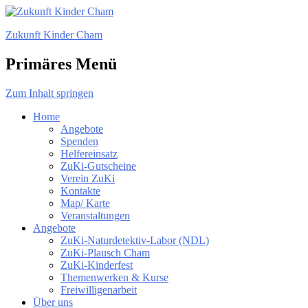
Zukunft Kinder Cham
Primäres Menü
Zum Inhalt springen
Home
Angebote
Spenden
Helfereinsatz
ZuKi-Gutscheine
Verein ZuKi
Kontakte
Map/ Karte
Veranstaltungen
Angebote
ZuKi-Naturdetektiv-Labor (NDL)
ZuKi-Plausch Cham
ZuKi-Kinderfest
Themenwerken & Kurse
Freiwilligenarbeit
Über uns