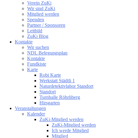
Verein ZuKi
Wir sind ZuKi
Mitglied werden
Spenden
Partner / Sponsoren
Leitbild
ZuKi Blog
Kontakte
Wir suchen
NDL Belegungsplan
Kontakte
Fundkiste
Karte
Robi Karte
Werkstatt Städtli 1
Naturdetektivlabor Standort
Standort
Turnhalle Röhrliberg
Hirsgarten
Veranstaltungen
Kalender
ZuKi-Mitglied werden
ZuKi-Mitglied werden
Ich werde Mitglied
Mitglied