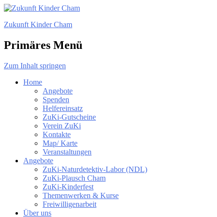
Zukunft Kinder Cham
Primäres Menü
Zum Inhalt springen
Home
Angebote
Spenden
Helfereinsatz
ZuKi-Gutscheine
Verein ZuKi
Kontakte
Map/ Karte
Veranstaltungen
Angebote
ZuKi-Naturdetektiv-Labor (NDL)
ZuKi-Plausch Cham
ZuKi-Kinderfest
Themenwerken & Kurse
Freiwilligenarbeit
Über uns