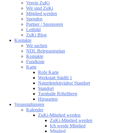
Verein ZuKi
Wir sind ZuKi
Mitglied werden
Spenden
Partner / Sponsoren
Leitbild
ZuKi Blog
Kontakte
Wir suchen
NDL Belegungsplan
Kontakte
Fundkiste
Karte
Robi Karte
Werkstatt Städtli 1
Naturdetektivlabor Standort
Standort
Turnhalle Röhrliberg
Hirsgarten
Veranstaltungen
Kalender
ZuKi-Mitglied werden
ZuKi-Mitglied werden
Ich werde Mitglied
Mitglied