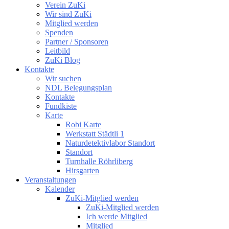
Verein ZuKi
Wir sind ZuKi
Mitglied werden
Spenden
Partner / Sponsoren
Leitbild
ZuKi Blog
Kontakte
Wir suchen
NDL Belegungsplan
Kontakte
Fundkiste
Karte
Robi Karte
Werkstatt Städtli 1
Naturdetektivlabor Standort
Standort
Turnhalle Röhrliberg
Hirsgarten
Veranstaltungen
Kalender
ZuKi-Mitglied werden
ZuKi-Mitglied werden
Ich werde Mitglied
Mitglied