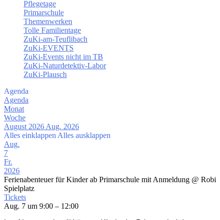
Pflegetage
Primarschule
Themenwerken
Tolle Familientage
ZuKi-am-Teuflibach
ZuKi-EVENTS
ZuKi-Events nicht im TB
ZuKi-Naturdetektiv-Labor
ZuKi-Plausch
Agenda
Agenda
Monat
Woche
August 2026
Aug. 2026
Alles einklappen
Alles ausklappen
Aug.
7
Fr.
2026
Ferienabenteuer für Kinder ab Primarschule mit Anmeldung
@ Robi
Spielplatz
Tickets
Aug. 7 um 9:00 – 12:00