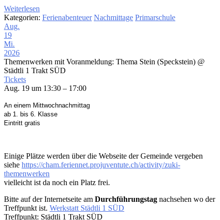
Weiterlesen
Kategorien:
Ferienabenteuer
Nachmittage
Primarschule
Aug.
19
Mi.
2026
Themenwerken mit Voranmeldung: Thema Stein (Speckstein)
@
Städtli 1 Trakt SÜD
Tickets
Aug. 19 um 13:30 – 17:00
An einem Mittwochnachmittag
ab 1. bis 6. Klasse
Eintritt gratis
Einige Plätze werden über die Webseite der Gemeinde vergeben
siehe
https://cham.feriennet.projuventute.ch/activity/zuki-
themenwerken
vielleicht ist da noch ein Platz frei.
Bitte auf der Internetseite am
Durchführungstag
nachsehen wo der
Treffpunkt ist.
Werkstatt Städtli 1 SÜD
Treffpunkt: Städtli 1 Trakt SÜD