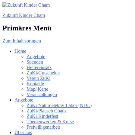
Zukunft Kinder Cham
Primäres Menü
Zum Inhalt springen
Home
Angebote
Spenden
Helfereinsatz
ZuKi-Gutscheine
Verein ZuKi
Kontakte
Map/ Karte
Veranstaltungen
Angebote
ZuKi-Naturdetektiv-Labor (NDL)
ZuKi-Plausch Cham
ZuKi-Kinderfest
Themenwerken & Kurse
Freiwilligenarbeit
Über uns