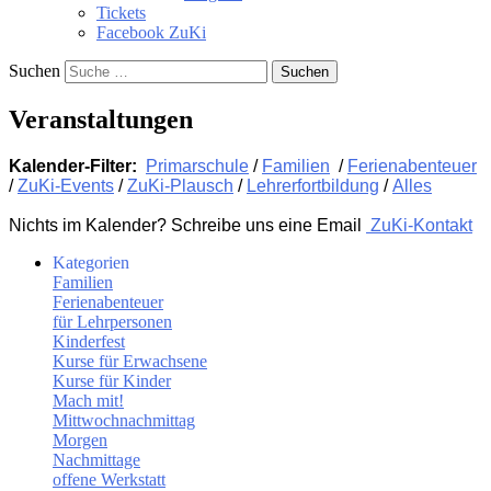
Tickets
Facebook ZuKi
Suchen
Veranstaltungen
Kalender-Filter:
Primarschule
/
Familien
/
Ferienabenteuer
/
ZuKi-Events
/
ZuKi-Plausch
/
Lehrerfortbildung
/
Alles
Nichts im Kalender? Schreibe uns eine Email
ZuKi-Kontakt
Kategorien
Familien
Ferienabenteuer
für Lehrpersonen
Kinderfest
Kurse für Erwachsene
Kurse für Kinder
Mach mit!
Mittwochnachmittag
Morgen
Nachmittage
offene Werkstatt