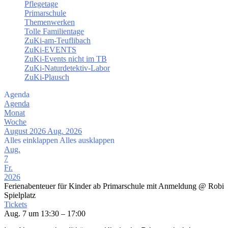
Pflegetage
Primarschule
Themenwerken
Tolle Familientage
ZuKi-am-Teuflibach
ZuKi-EVENTS
ZuKi-Events nicht im TB
ZuKi-Naturdetektiv-Labor
ZuKi-Plausch
Agenda
Agenda
Monat
Woche
August 2026
Aug. 2026
Alles einklappen
Alles ausklappen
Aug.
7
Fr.
2026
Ferienabenteuer für Kinder ab Primarschule mit Anmeldung
@ Robi
Spielplatz
Tickets
Aug. 7 um 13:30 – 17:00