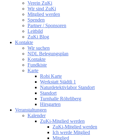
Verein ZuKi
Wir sind ZuKi
Mitglied werden
Spenden
Partner / Sponsoren
Leitbild
ZuKi Blog
Kontakte
Wir suchen
NDL Belegungsplan
Kontakte
Fundkiste
Karte
Robi Karte
Werkstatt Städtli 1
Naturdetektivlabor Standort
Standort
Turnhalle Röhrliberg
Hirsgarten
Veranstaltungen
Kalender
ZuKi-Mitglied werden
ZuKi-Mitglied werden
Ich werde Mitglied
Mitglied