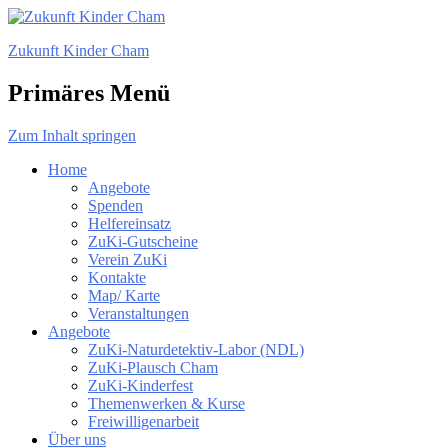
Zukunft Kinder Cham
Primäres Menü
Zum Inhalt springen
Home
Angebote
Spenden
Helfereinsatz
ZuKi-Gutscheine
Verein ZuKi
Kontakte
Map/ Karte
Veranstaltungen
Angebote
ZuKi-Naturdetektiv-Labor (NDL)
ZuKi-Plausch Cham
ZuKi-Kinderfest
Themenwerken & Kurse
Freiwilligenarbeit
Über uns