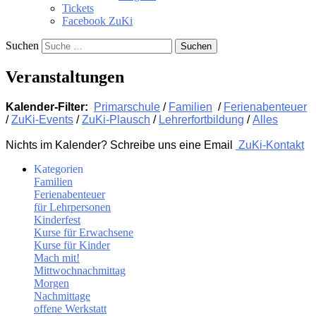
Tickets
Facebook ZuKi
Suchen
Veranstaltungen
Kalender-Filter:
Primarschule
/
Familien
/
Ferienabenteuer
/
ZuKi-Events
/
ZuKi-Plausch
/
Lehrerfortbildung
/
Alles
Nichts im Kalender? Schreibe uns eine Email
ZuKi-Kontakt
Kategorien
Familien
Ferienabenteuer
für Lehrpersonen
Kinderfest
Kurse für Erwachsene
Kurse für Kinder
Mach mit!
Mittwochnachmittag
Morgen
Nachmittage
offene Werkstatt