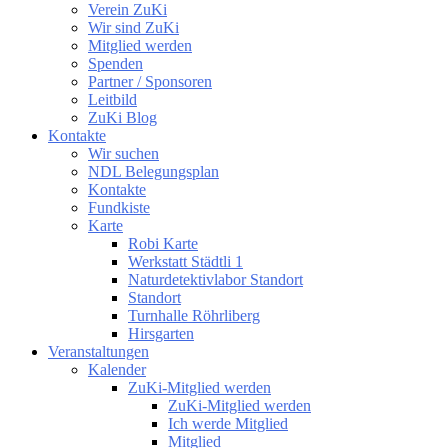
Verein ZuKi
Wir sind ZuKi
Mitglied werden
Spenden
Partner / Sponsoren
Leitbild
ZuKi Blog
Kontakte
Wir suchen
NDL Belegungsplan
Kontakte
Fundkiste
Karte
Robi Karte
Werkstatt Städtli 1
Naturdetektivlabor Standort
Standort
Turnhalle Röhrliberg
Hirsgarten
Veranstaltungen
Kalender
ZuKi-Mitglied werden
ZuKi-Mitglied werden
Ich werde Mitglied
Mitglied