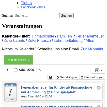
Tickets
Facebook ZuKi
Suchen
Veranstaltungen
Kalender-Filter:
Primarschule
/
Familien
/
Ferienabenteuer
/
ZuKi-Events
/
ZuKi-Plausch
/
Lehrerfortbildung
/
Alles
Nichts im Kalender? Schreibe uns eine Email
ZuKi-Kontakt
Kategorien
AUG. 2026
Alles einklappen
Alles ausklappen
AUG.
Ferienabenteuer für Kinder ab Primarschule
7
mit Anmeldung
@ Robi Spielplatz
Fr.
Aug. 7 um 9:00 – 12:00
2026
Ferienabenteuer für Kinder ab Primarschule