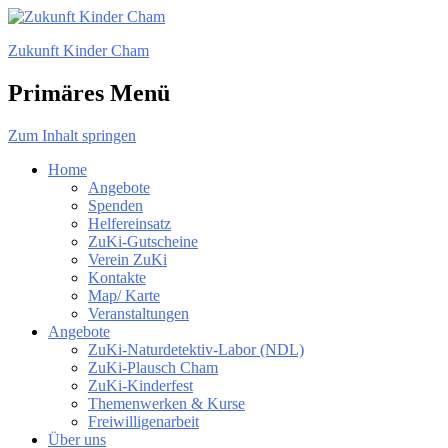
Zukunft Kinder Cham
Primäres Menü
Zum Inhalt springen
Home
Angebote
Spenden
Helfereinsatz
ZuKi-Gutscheine
Verein ZuKi
Kontakte
Map/ Karte
Veranstaltungen
Angebote
ZuKi-Naturdetektiv-Labor (NDL)
ZuKi-Plausch Cham
ZuKi-Kinderfest
Themenwerken & Kurse
Freiwilligenarbeit
Über uns