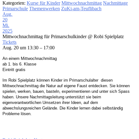
Kategorien:
Kurse für Kinder
Mittwochnachmittag
Nachmittage
Primarschule
Themenwerken
ZuKi-am-Teuflibach
Aug.
20
Mi.
2025
Mittwochnachmittag für Primarschulkinder
@ Robi Spielplatz
Tickets
Aug. 20 um 13:30 – 17:00
An einem Mittwochnachmittag
ab 1. bis 6. Klasse
Eintritt gratis
Im Robi Spielplatz
können Kinder im Primarschulalter
diesen
Mittwochnachmittag die Natur auf eigene
Faust entdecken. Sie können
spielen, werken, bauen,
basteln, experimentieren und unter sich Spass
haben.
Unsere Nachmittagsleitung unterstützt sie beim
eigenverantwortlichen Umsetzen ihrer Ideen,
auf dem
abwechslungsreichen Gelände. Die Kinder
lernen dabei selbständig
Probleme lösen.