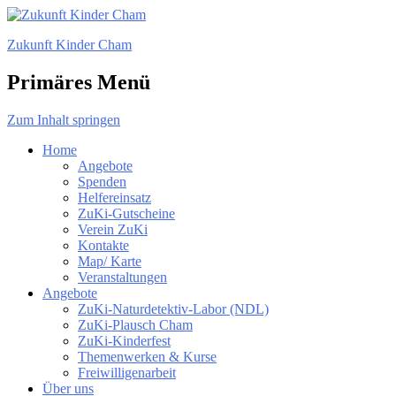
Zukunft Kinder Cham
Primäres Menü
Zum Inhalt springen
Home
Angebote
Spenden
Helfereinsatz
ZuKi-Gutscheine
Verein ZuKi
Kontakte
Map/ Karte
Veranstaltungen
Angebote
ZuKi-Naturdetektiv-Labor (NDL)
ZuKi-Plausch Cham
ZuKi-Kinderfest
Themenwerken & Kurse
Freiwilligenarbeit
Über uns