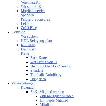
Verein ZuKi
Wir sind ZuKi
Mitglied werden
Spenden
Partner / Sponsoren
Leitbild
ZuKi Blog
Kontakte
Wir suchen
NDL Belegungsplan
Kontakte
Fundkiste
Karte
Robi Karte
Werkstatt Städtli 1
Naturdetektivlabor Standort
Standort
Turnhalle Röhrliberg
Hirsgarten
Veranstaltungen
Kalender
ZuKi-Mitglied werden
ZuKi-Mitglied werden
Ich werde Mitglied
Mitglied