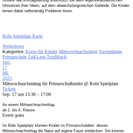
Unsere Nachmittagsleitung unterstützt sie beim
eigenverantwortlichen
Umsetzen ihrer Ideen,
auf dem abwechslungsreichen Gelände. Die Kinder
lernen dabei selbständig Probleme lösen.
Robi Spielplatz Karte
Weiterlesen
Kategorien:
Kurse für Kinder
Mittwochnachmittag
Nachmittage
Primarschule
ZuKi-am-Teuflibach
Sep.
17
Mi.
2025
Mittwochnachmittag für Primarschulkinder
@ Robi Spielplatz
Tickets
Sep. 17 um 13:30 – 17:00
An einem Mittwochnachmittag
ab 1. bis 6. Klasse
Eintritt gratis
Im Robi Spielplatz
können Kinder im Primarschulalter
diesen
Mittwochnachmittag die Natur auf eigene
Faust entdecken. Sie können