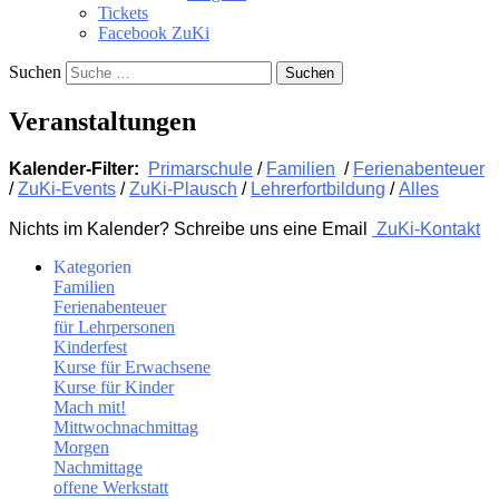
Tickets
Facebook ZuKi
Suchen
Veranstaltungen
Kalender-Filter:
Primarschule
/
Familien
/
Ferienabenteuer
/
ZuKi-Events
/
ZuKi-Plausch
/
Lehrerfortbildung
/
Alles
Nichts im Kalender? Schreibe uns eine Email
ZuKi-Kontakt
Kategorien
Familien
Ferienabenteuer
für Lehrpersonen
Kinderfest
Kurse für Erwachsene
Kurse für Kinder
Mach mit!
Mittwochnachmittag
Morgen
Nachmittage
offene Werkstatt