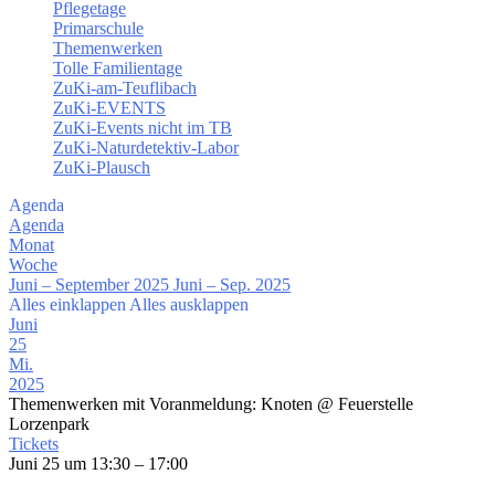
Pflegetage
Primarschule
Themenwerken
Tolle Familientage
ZuKi-am-Teuflibach
ZuKi-EVENTS
ZuKi-Events nicht im TB
ZuKi-Naturdetektiv-Labor
ZuKi-Plausch
Agenda
Agenda
Monat
Woche
Juni – September 2025
Juni – Sep. 2025
Alles einklappen
Alles ausklappen
Juni
25
Mi.
2025
Themenwerken mit Voranmeldung: Knoten
@ Feuerstelle
Lorzenpark
Tickets
Juni 25 um 13:30 – 17:00