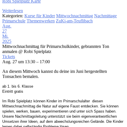
Robi Spielplatz Karte
Weiterlesen
Kategorien:
Kurse für Kinder
Mittwochnachmittag
Nachmittage
Primarschule
Themenwerken
ZuKi-am-Teuflibach
Aug.
27
Mi.
2025
Mittwochnachmittag für Primarschulkinder, gebrannten Ton
anmalen
@ Robi Spielplatz
Tickets
Aug. 27 um 13:30 – 17:00
An diesem Mittwoch kannst du deine im Juni hergestellten
Tonsachen bemalen.
ab 1. bis 6. Klasse
Eintritt gratis
Im Robi Spielplatz
können Kinder im Primarschulalter
diesen
Mittwochnachmittag die Natur auf eigene
Faust entdecken. Sie können
spielen, werken, bauen,
experimentieren und unter sich Spass haben.
Unsere Nachmittagsleitung unterstützt sie beim
eigenverantwortlichen
Umsetzen ihrer Ideen,
auf dem abwechslungsreichen Gelände. Die Kinder
lernen dabei selbständig Probleme lösen.