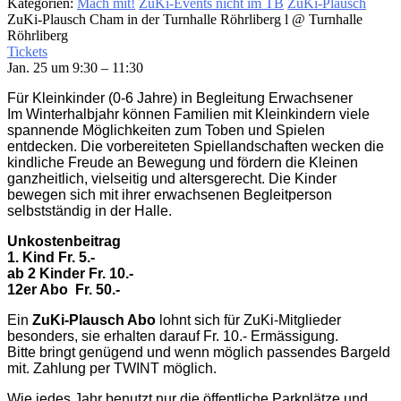
Kategorien:
Mach mit!
ZuKi-Events nicht im TB
ZuKi-Plausch
ZuKi-Plausch Cham in der Turnhalle Röhrliberg l
@ Turnhalle
Röhrliberg
Tickets
Jan. 25 um 9:30 – 11:30
Für Kleinkinder (0-6 Jahre) in Begleitung Erwachsener
Im Winterhalbjahr können Familien mit Kleinkindern viele
spannende Möglichkeiten zum Toben und Spielen
entdecken. Die vorbereiteten Spiellandschaften wecken die
kindliche Freude an Bewegung und fördern die Kleinen
ganzheitlich, vielseitig und altersgerecht. Die Kinder
bewegen sich mit ihrer erwachsenen Begleitperson
selbstständig in der Halle.
Unkostenbeitrag
1. Kind Fr. 5.-
ab 2 Kinder Fr. 10.-
12er Abo
Fr. 50.-
Ein
ZuKi-Plausch Abo
lohnt sich für ZuKi-Mitglieder
besonders, sie erhalten darauf Fr. 10.- Ermässigung.
Bitte bringt genügend und wenn möglich passendes Bargeld
mit. Zahlung per TWINT möglich.
Wie jedes Jahr benutzt nur die öffentliche Parkplätze und