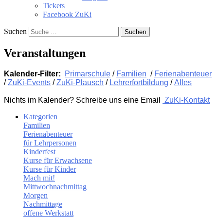
Tickets
Facebook ZuKi
Suchen
Veranstaltungen
Kalender-Filter:
Primarschule
/
Familien
/
Ferienabenteuer
/
ZuKi-Events
/
ZuKi-Plausch
/
Lehrerfortbildung
/
Alles
Nichts im Kalender? Schreibe uns eine Email
ZuKi-Kontakt
Kategorien
Familien
Ferienabenteuer
für Lehrpersonen
Kinderfest
Kurse für Erwachsene
Kurse für Kinder
Mach mit!
Mittwochnachmittag
Morgen
Nachmittage
offene Werkstatt