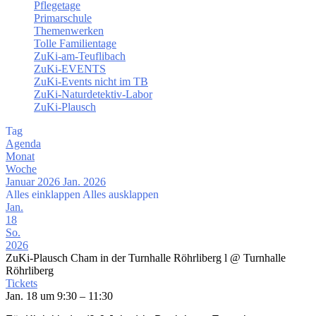
Pflegetage
Primarschule
Themenwerken
Tolle Familientage
ZuKi-am-Teuflibach
ZuKi-EVENTS
ZuKi-Events nicht im TB
ZuKi-Naturdetektiv-Labor
ZuKi-Plausch
Tag
Agenda
Monat
Woche
Januar 2026
Jan. 2026
Alles einklappen
Alles ausklappen
Jan.
18
So.
2026
ZuKi-Plausch Cham in der Turnhalle Röhrliberg l
@ Turnhalle
Röhrliberg
Tickets
Jan. 18 um 9:30 – 11:30