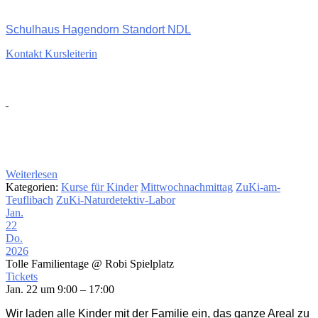
Schulhaus Hagendorn Standort NDL
Kontakt Kursleiterin
Weiterlesen
Kategorien:
Kurse für Kinder
Mittwochnachmittag
ZuKi-am-
Teuflibach
ZuKi-Naturdetektiv-Labor
Jan.
22
Do.
2026
Tolle Familientage
@ Robi Spielplatz
Tickets
Jan. 22 um 9:00 – 17:00
Wir laden alle Kinder mit der Familie ein, das ganze Areal zu