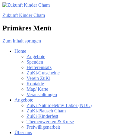
Zukunft Kinder Cham
Primäres Menü
Zum Inhalt springen
Home
Angebote
Spenden
Helfereinsatz
ZuKi-Gutscheine
Verein ZuKi
Kontakte
Map/ Karte
Veranstaltungen
Angebote
ZuKi-Naturdetektiv-Labor (NDL)
ZuKi-Plausch Cham
ZuKi-Kinderfest
Themenwerken & Kurse
Freiwilligenarbeit
Über uns