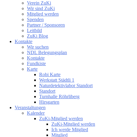
Verein ZuKi
Wir sind ZuKi
Mitglied werden
Spenden
Partner / Sponsoren
Leitbild
ZuKi Blog
Kontakte
Wir suchen
NDL Belegungsplan
Kontakte
Fundkiste
Karte
Robi Karte
Werkstatt Städtli 1
Naturdetektivlabor Standort
Standort
Turnhalle Röhrliberg
Hirsgarten
Veranstaltungen
Kalender
ZuKi-Mitglied werden
ZuKi-Mitglied werden
Ich werde Mitglied
Mitglied