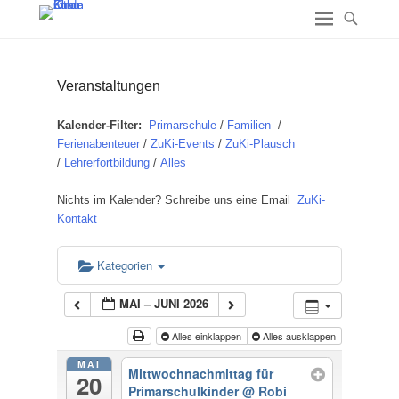
Veranstaltungen
Kalender-Filter:
Primarschule
/
Familien
/
Ferienabenteuer
/
ZuKi-Events
/
ZuKi-Plausch
/
Lehrerfortbildung
/
Alles
Nichts im Kalender? Schreibe uns eine Email
ZuKi-
Kontakt
Kategorien
MAI – JUNI 2026
Alles einklappen
Alles ausklappen
MAI
Mittwochnachmittag für
20
Primarschulkinder
@ Robi