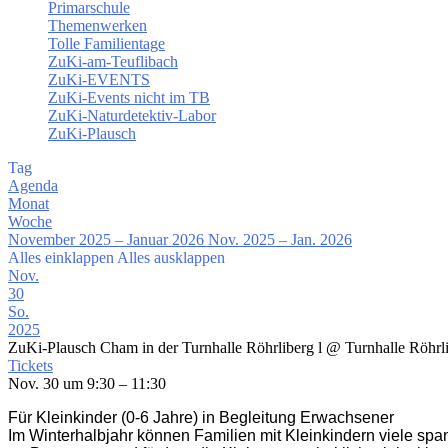
Primarschule
Themenwerken
Tolle Familientage
ZuKi-am-Teuflibach
ZuKi-EVENTS
ZuKi-Events nicht im TB
ZuKi-Naturdetektiv-Labor
ZuKi-Plausch
Tag
Agenda
Monat
Woche
November 2025 – Januar 2026
Nov. 2025 – Jan. 2026
Alles einklappen
Alles ausklappen
Nov.
30
So.
2025
ZuKi-Plausch Cham in der Turnhalle Röhrliberg l
@ Turnhalle Röhrl
Tickets
Nov. 30 um 9:30 – 11:30
Für Kleinkinder (0-6 Jahre) in Begleitung Erwachsener
Im Winterhalbjahr können Familien mit Kleinkindern viele sp