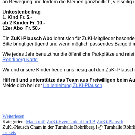
an Bewegung und fördern die Kleinen ganzheitlich, vielseitig 
Unkostenbeitrag
1. Kind Fr. 5.-
ab 2 Kinder Fr. 10.-
12er Abo
Fr. 50.-
Ein
ZuKi-Plausch Abo
lohnt sich für ZuKi-Mitglieder besonder
Bitte bringt genügend und wenn möglich passendes Bargeld m
Wie jedes Jahr benutzt nur die öffentliche Parkplätze und rei
Röhrliberg Karte
Wir und unsere Kinder freuen uns riesig auf den ZuKi-Plausch
Hilf mit und unterstütze das Team aus Freiwilligen beim A
Melde dich bei der
Hallenleitung ZuKi-Plausch
Weiterlesen
Kategorien:
Mach mit!
ZuKi-Events nicht im TB
ZuKi-Plausch
ZuKi-Plausch Cham in der Turnhalle Röhrliberg l
@ Turnhalle Röhrl
Tickets