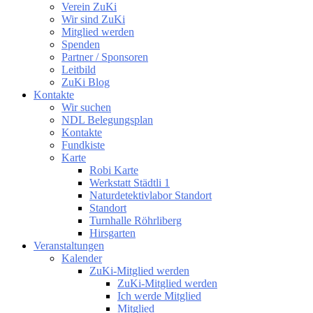
Verein ZuKi
Wir sind ZuKi
Mitglied werden
Spenden
Partner / Sponsoren
Leitbild
ZuKi Blog
Kontakte
Wir suchen
NDL Belegungsplan
Kontakte
Fundkiste
Karte
Robi Karte
Werkstatt Städtli 1
Naturdetektivlabor Standort
Standort
Turnhalle Röhrliberg
Hirsgarten
Veranstaltungen
Kalender
ZuKi-Mitglied werden
ZuKi-Mitglied werden
Ich werde Mitglied
Mitglied