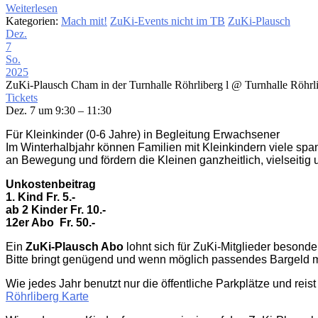
Weiterlesen
Kategorien:
Mach mit!
ZuKi-Events nicht im TB
ZuKi-Plausch
Dez.
7
So.
2025
ZuKi-Plausch Cham in der Turnhalle Röhrliberg l
@ Turnhalle Röhrl
Tickets
Dez. 7 um 9:30 – 11:30
Für Kleinkinder (0-6 Jahre) in Begleitung Erwachsener
Im Winterhalbjahr können Familien mit Kleinkindern viele sp
an Bewegung und fördern die Kleinen ganzheitlich, vielseitig 
Unkostenbeitrag
1. Kind Fr. 5.-
ab 2 Kinder Fr. 10.-
12er Abo
Fr. 50.-
Ein
ZuKi-Plausch Abo
lohnt sich für ZuKi-Mitglieder besonder
Bitte bringt genügend und wenn möglich passendes Bargeld m
Wie jedes Jahr benutzt nur die öffentliche Parkplätze und rei
Röhrliberg Karte