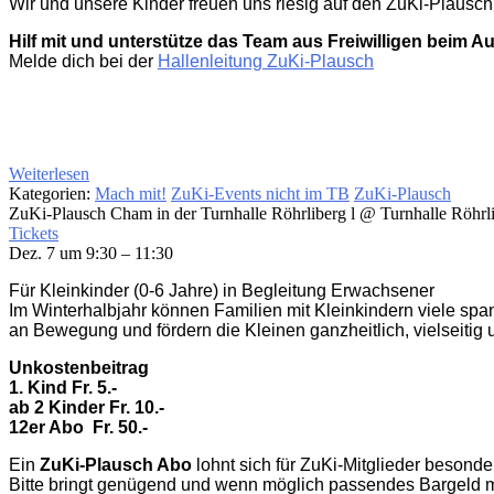
Wir und unsere Kinder freuen uns riesig auf den ZuKi-Plausch
Hilf mit und unterstütze das Team aus Freiwilligen beim A
Melde dich bei der
Hallenleitung ZuKi-Plausch
Weiterlesen
Kategorien:
Mach mit!
ZuKi-Events nicht im TB
ZuKi-Plausch
ZuKi-Plausch Cham in der Turnhalle Röhrliberg l
@ Turnhalle Röhrl
Tickets
Dez. 7 um 9:30 – 11:30
Für Kleinkinder (0-6 Jahre) in Begleitung Erwachsener
Im Winterhalbjahr können Familien mit Kleinkindern viele sp
an Bewegung und fördern die Kleinen ganzheitlich, vielseitig 
Unkostenbeitrag
1. Kind Fr. 5.-
ab 2 Kinder Fr. 10.-
12er Abo
Fr. 50.-
Ein
ZuKi-Plausch Abo
lohnt sich für ZuKi-Mitglieder besonder
Bitte bringt genügend und wenn möglich passendes Bargeld m