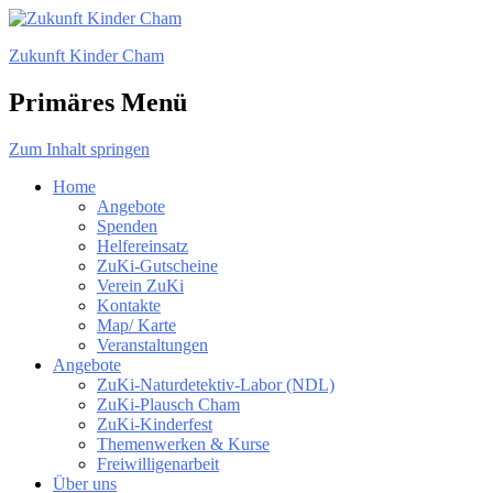
Zukunft Kinder Cham
Primäres Menü
Zum Inhalt springen
Home
Angebote
Spenden
Helfereinsatz
ZuKi-Gutscheine
Verein ZuKi
Kontakte
Map/ Karte
Veranstaltungen
Angebote
ZuKi-Naturdetektiv-Labor (NDL)
ZuKi-Plausch Cham
ZuKi-Kinderfest
Themenwerken & Kurse
Freiwilligenarbeit
Über uns