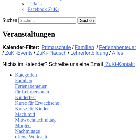
Tickets
Facebook ZuKi
Suchen
Veranstaltungen
Kalender-Filter:
Primarschule
/
Familien
/
Ferienabenteuer
/
ZuKi-Events
/
ZuKi-Plausch
/
Lehrerfortbildung
/
Alles
Nichts im Kalender? Schreibe uns eine Email
ZuKi-Kontakt
Kategorien
Familien
Ferienabenteuer
für Lehrpersonen
Kinderfest
Kurse für Erwachsene
Kurse für Kinder
Mach mit!
Mittwochnachmittag
Morgen
Nachmittage
offene Werkstatt