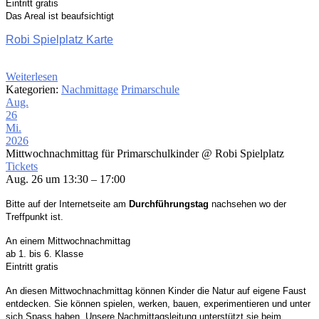
Eintritt gratis
Das Areal ist beaufsichtigt
Robi Spielplatz Karte
Weiterlesen
Kategorien:
Nachmittage
Primarschule
Aug.
26
Mi.
2026
Mittwochnachmittag für Primarschulkinder
@ Robi Spielplatz
Tickets
Aug. 26 um 13:30 – 17:00
Bitte auf der Internetseite am
Durchführungstag
nachsehen wo der
Treffpunkt ist.
An einem Mittwochnachmittag
ab 1. bis 6. Klasse
Eintritt gratis
An d
iesen
Mittwochnachmittag können Kinder die Natur auf eigene
Faust
entdecken. Sie können spielen, werken, bauen,
experimentieren und unter
sich Spass haben.
Unsere Nachmittagsleitung unterstützt sie beim