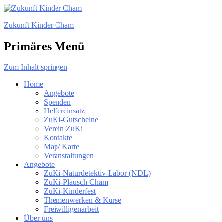
Zukunft Kinder Cham
Primäres Menü
Zum Inhalt springen
Home
Angebote
Spenden
Helfereinsatz
ZuKi-Gutscheine
Verein ZuKi
Kontakte
Map/ Karte
Veranstaltungen
Angebote
ZuKi-Naturdetektiv-Labor (NDL)
ZuKi-Plausch Cham
ZuKi-Kinderfest
Themenwerken & Kurse
Freiwilligenarbeit
Über uns