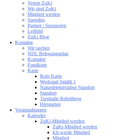
Verein ZuKi
Wir sind ZuKi
Mitglied werden
Spenden
Partner / Sponsoren
Leitbild
ZuKi Blog
Kontakte
Wir suchen
NDL Belegungsplan
Kontakte
Fundkiste
Karte
Robi Karte
Werkstatt Städtli 1
Naturdetektivlabor Standort
Standort
Turnhalle Röhrliberg
Hirsgarten
Veranstaltungen
Kalender
ZuKi-Mitglied werden
ZuKi-Mitglied werden
Ich werde Mitglied
Mitglied