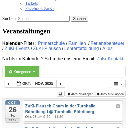
Tickets
Facebook ZuKi
Suchen
Veranstaltungen
Kalender-Filter:
Primarschule
/
Familien
/
Ferienabenteuer
/
ZuKi-Events
/
ZuKi-Plausch
/
Lehrerfortbildung
/
Alles
Nichts im Kalender? Schreibe uns eine Email
ZuKi-Kontakt
Kategorien
OKT. – NOV. 2025
Alles einklappen
Alles ausklappen
OKT.
ZuKi-Plausch Cham in der Turnhalle
26
Röhrliberg l
@ Turnhalle Röhrliberg
So.
Okt. 26 um 9:30 – 11:30
2025