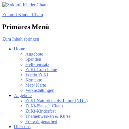
Zukunft Kinder Cham
Primäres Menü
Zum Inhalt springen
Home
Angebote
Spenden
Helfereinsatz
ZuKi-Gutscheine
Verein ZuKi
Kontakte
Map/ Karte
Veranstaltungen
Angebote
ZuKi-Naturdetektiv-Labor (NDL)
ZuKi-Plausch Cham
ZuKi-Kinderfest
Themenwerken & Kurse
Freiwilligenarbeit
Über uns