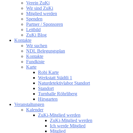
Verein ZuKi
Wir sind ZuKi
Mitglied werden
Spenden
Partner / Sponsoren
Leitbild
ZuKi Blog
Kontakte
Wir suchen
NDL Belegungsplan
Kontakte
Fundkiste
Karte
Robi Karte
Werkstatt Städtli 1
Naturdetektivlabor Standort
Standort
Turnhalle Röhrliberg
Hirsgarten
Veranstaltungen
Kalender
ZuKi-Mitglied werden
ZuKi-Mitglied werden
Ich werde Mitglied
Mitglied