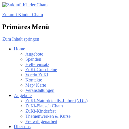
Zukunft Kinder Cham
Primäres Menü
Zum Inhalt springen
Home
Angebote
Spenden
Helfereinsatz
ZuKi-Gutscheine
Verein ZuKi
Kontakte
Map/ Karte
Veranstaltungen
Angebote
ZuKi-Naturdetektiv-Labor (NDL)
ZuKi-Plausch Cham
ZuKi-Kinderfest
Themenwerken & Kurse
Freiwilligenarbeit
Über uns