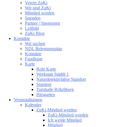
Verein ZuKi
Wir sind ZuKi
Mitglied werden
Spenden
Partner / Sponsoren
Leitbild
ZuKi Blog
Kontakte
Wir suchen
NDL Belegungsplan
Kontakte
Fundkiste
Karte
Robi Karte
Werkstatt Städtli 1
Naturdetektivlabor Standort
Standort
Turnhalle Röhrliberg
Hirsgarten
Veranstaltungen
Kalender
ZuKi-Mitglied werden
ZuKi-Mitglied werden
Ich werde Mitglied
Mitglied