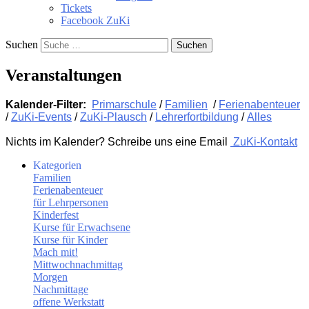
Tickets
Facebook ZuKi
Suchen
Veranstaltungen
Kalender-Filter:
Primarschule
/
Familien
/
Ferienabenteuer
/
ZuKi-Events
/
ZuKi-Plausch
/
Lehrerfortbildung
/
Alles
Nichts im Kalender? Schreibe uns eine Email
ZuKi-Kontakt
Kategorien
Familien
Ferienabenteuer
für Lehrpersonen
Kinderfest
Kurse für Erwachsene
Kurse für Kinder
Mach mit!
Mittwochnachmittag
Morgen
Nachmittage
offene Werkstatt