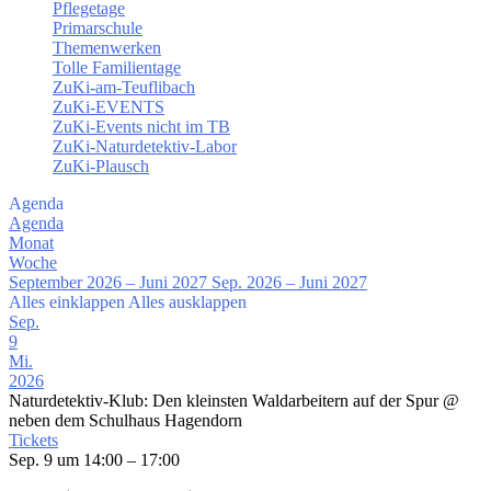
Pflegetage
Primarschule
Themenwerken
Tolle Familientage
ZuKi-am-Teuflibach
ZuKi-EVENTS
ZuKi-Events nicht im TB
ZuKi-Naturdetektiv-Labor
ZuKi-Plausch
Agenda
Agenda
Monat
Woche
September 2026 – Juni 2027
Sep. 2026 – Juni 2027
Alles einklappen
Alles ausklappen
Sep.
9
Mi.
2026
Naturdetektiv-Klub: Den kleinsten Waldarbeitern auf der Spur
@
neben dem Schulhaus Hagendorn
Tickets
Sep. 9 um 14:00 – 17:00