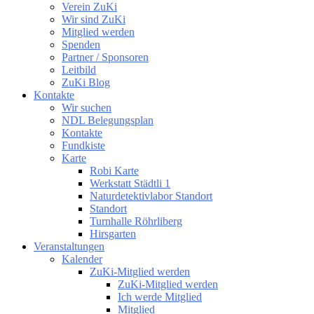
Verein ZuKi
Wir sind ZuKi
Mitglied werden
Spenden
Partner / Sponsoren
Leitbild
ZuKi Blog
Kontakte
Wir suchen
NDL Belegungsplan
Kontakte
Fundkiste
Karte
Robi Karte
Werkstatt Städtli 1
Naturdetektivlabor Standort
Standort
Turnhalle Röhrliberg
Hirsgarten
Veranstaltungen
Kalender
ZuKi-Mitglied werden
ZuKi-Mitglied werden
Ich werde Mitglied
Mitglied