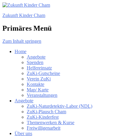
Zukunft Kinder Cham
Primäres Menü
Zum Inhalt springen
Home
Angebote
Spenden
Helfereinsatz
ZuKi-Gutscheine
Verein ZuKi
Kontakte
Map/ Karte
Veranstaltungen
Angebote
ZuKi-Naturdetektiv-Labor (NDL)
ZuKi-Plausch Cham
ZuKi-Kinderfest
Themenwerken & Kurse
Freiwilligenarbeit
Über uns