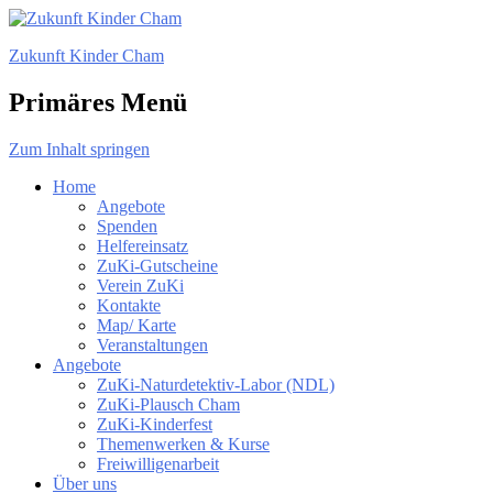
Zukunft Kinder Cham
Primäres Menü
Zum Inhalt springen
Home
Angebote
Spenden
Helfereinsatz
ZuKi-Gutscheine
Verein ZuKi
Kontakte
Map/ Karte
Veranstaltungen
Angebote
ZuKi-Naturdetektiv-Labor (NDL)
ZuKi-Plausch Cham
ZuKi-Kinderfest
Themenwerken & Kurse
Freiwilligenarbeit
Über uns