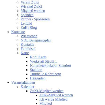
Verein ZuKi
Wir sind ZuKi
Mitglied werden
Spenden
Partner / Sponsoren
Leitbild
ZuKi Blog
Kontakte
Wir suchen
NDL Belegungsplan
Kontakte
Fundkiste
Karte
Robi Karte
Werkstatt Städtli 1
Naturdetektivlabor Standort
Standort
Turnhalle Röhrliberg
Hirsgarten
Veranstaltungen
Kalender
ZuKi-Mitglied werden
ZuKi-Mitglied werden
Ich werde Mitglied
Mitglied