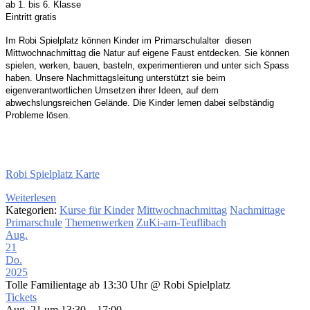
ab 1. bis 6. Klasse
Eintritt gratis
Im Robi Spielplatz
können Kinder im Primarschulalter
diesen
Mittwochnachmittag die Natur auf eigene
Faust entdecken. Sie können
spielen, werken, bauen,
basteln, experimentieren und unter sich Spass
haben.
Unsere Nachmittagsleitung unterstützt sie beim
eigenverantwortlichen Umsetzen ihrer Ideen,
auf dem
abwechslungsreichen Gelände. Die Kinder
lernen dabei selbständig
Probleme lösen.
Robi Spielplatz Karte
Weiterlesen
Kategorien:
Kurse für Kinder
Mittwochnachmittag
Nachmittage
Primarschule
Themenwerken
ZuKi-am-Teuflibach
Aug.
21
Do.
2025
Tolle Familientage ab 13:30 Uhr
@ Robi Spielplatz
Tickets
Aug. 21 um 13:30 – 17:00