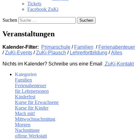
Tickets
Facebook ZuKi
Suchen
Veranstaltungen
Kalender-Filter:
Primarschule
/
Familien
/
Ferienabenteuer
/
ZuKi-Events
/
ZuKi-Plausch
/
Lehrerfortbildung
/
Alles
Nichts im Kalender? Schreibe uns eine Email
ZuKi-Kontakt
Kategorien
Familien
Ferienabenteuer
für Lehrpersonen
Kinderfest
Kurse für Erwachsene
Kurse für Kinder
Mach mit!
Mittwochnachmittag
Morgen
Nachmittage
offene Werkstatt