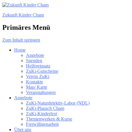
Zukunft Kinder Cham
Primäres Menü
Zum Inhalt springen
Home
Angebote
Spenden
Helfereinsatz
ZuKi-Gutscheine
Verein ZuKi
Kontakte
Map/ Karte
Veranstaltungen
Angebote
ZuKi-Naturdetektiv-Labor (NDL)
ZuKi-Plausch Cham
ZuKi-Kinderfest
Themenwerken & Kurse
Freiwilligenarbeit
Über uns