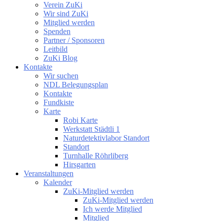
Verein ZuKi
Wir sind ZuKi
Mitglied werden
Spenden
Partner / Sponsoren
Leitbild
ZuKi Blog
Kontakte
Wir suchen
NDL Belegungsplan
Kontakte
Fundkiste
Karte
Robi Karte
Werkstatt Städtli 1
Naturdetektivlabor Standort
Standort
Turnhalle Röhrliberg
Hirsgarten
Veranstaltungen
Kalender
ZuKi-Mitglied werden
ZuKi-Mitglied werden
Ich werde Mitglied
Mitglied