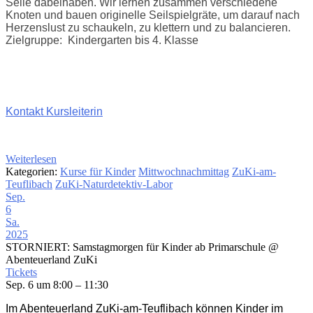
Seile dabeihaben. Wir lernen zusammen verschiedene
Knoten und bauen originelle Seilspielgräte, um darauf nach
Herzenslust zu schaukeln, zu klettern und zu balancieren.
Zielgruppe: Kindergarten bis 4. Klasse
Kontakt Kursleiterin
Weiterlesen
Kategorien:
Kurse für Kinder
Mittwochnachmittag
ZuKi-am-
Teuflibach
ZuKi-Naturdetektiv-Labor
Sep.
6
Sa.
2025
STORNIERT: Samstagmorgen für Kinder ab Primarschule
@
Abenteuerland ZuKi
Tickets
Sep. 6 um 8:00 – 11:30
Im Abenteuerland ZuKi-am-Teuflibach können Kinder im