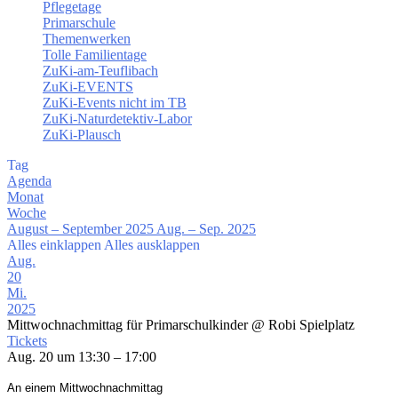
Pflegetage
Primarschule
Themenwerken
Tolle Familientage
ZuKi-am-Teuflibach
ZuKi-EVENTS
ZuKi-Events nicht im TB
ZuKi-Naturdetektiv-Labor
ZuKi-Plausch
Tag
Agenda
Monat
Woche
August – September 2025
Aug. – Sep. 2025
Alles einklappen
Alles ausklappen
Aug.
20
Mi.
2025
Mittwochnachmittag für Primarschulkinder
@ Robi Spielplatz
Tickets
Aug. 20 um 13:30 – 17:00
An einem Mittwochnachmittag